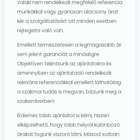
valaki nem rendelkezik megfelelő referencia
munkákkal vagy gyanúsan alacsony árat
kér a szolgáltatásért ott minden esetben
rejtegetni való van.
Emellett természetesen a legmagasabb ár
sem jelent garanciát a minőségre.
Objektíven tekintsünk az ajánlatokra és
amennyiben az ajánlatadó rendelkezik
releváns referenciákkal emellett láthatólag
a szakmai tudás is megvan, bízzunk meg a
szakemberben!
Érdemes több ajánlatot is kérni, hiszen
elképzelhető, hogy több helyről különböző
árakat fogunk viszont látni. Másod sorban