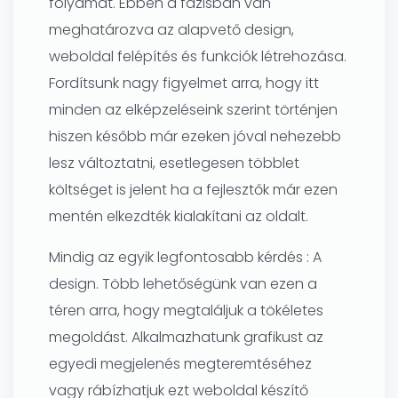
folyamat. Ebben a fázisban van
meghatározva az alapvető design,
weboldal felépítés és funkciók létrehozása.
Fordítsunk nagy figyelmet arra, hogy itt
minden az elképzeléseink szerint történjen
hiszen később már ezeken jóval nehezebb
lesz változtatni, esetlegesen többlet
költséget is jelent ha a fejlesztők már ezen
mentén elkezdték kialakítani az oldalt.
Mindig az egyik legfontosabb kérdés : A
design. Több lehetőségünk van ezen a
téren arra, hogy megtaláljuk a tökéletes
megoldást. Alkalmazhatunk grafikust az
egyedi megjelenés megteremtéséhez
vagy rábízhatjuk ezt weboldal készítő