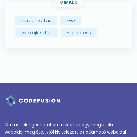
CÍMKÉK
karbantartás
seo
webfejlesztés
wordpress
Ma már elengedhetetlen a sikerhez egy megfelelő
weboldal megléte. A jól kivitelezett és átlátható weboldal