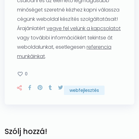
csalódni és az elérhető legmagasabb
minőséget szeretné kézhez kapni válassza
cégünk weboldal készítés szolgáltatásait!
Árajánlatért
vegye fel velünk a kapcsolatot
vagy további információkért tekintse át
weboldalunkat, esetlegesen
referencia
munkáinkat
.
0
webfejlesztés
Szólj hozzá!