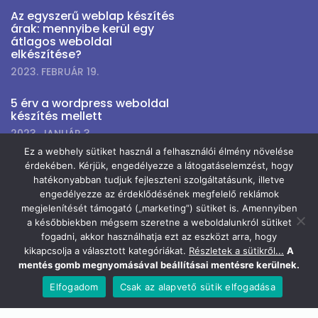
Az egyszerű weblap készítés
árak: mennyibe kerül egy
átlagos weboldal
elkészítése?
2023. FEBRUÁR 19.
5 érv a wordpress weboldal
készítés mellett
2023. JANUÁR 3.
Ez a webhely sütiket használ a felhasználói élmény növelése
érdekében. Kérjük, engedélyezze a látogatáselemzést, hogy
hatékonyabban tudjuk fejleszteni szolgáltatásunk, illetve
hírlevél feliratkozás
engedélyezze az érdeklődésének megfelelő reklámok
megjelenítését támogató („marketing”) sütiket is. Amennyiben
a későbbiekben mégsem szeretne a weboldalunkról sütiket
Ha szeretnél információt kapni fejlesztéseinkről, kedvezményeinkről,
fogadni, akkor használhatja ezt az eszközt arra, hogy
iratkozz fel hírlevelünkre!
kikapcsolja a választott kategóriákat.
Részletek a sütikről...
A
mentés gomb megnyomásával beállításai mentésre kerülnek.
Elfogadom
Csak az alapvető sütik elfogadása