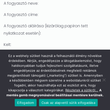
A fogyasztó neve:
A fogyasztó címe:
A fogyasztó aláírása (kizárólag papíron tett
nyilatkozat esetén):
Kelt:
—
Ez a webhely sütiket használ a felhasználói élmény növelése
érdekében. Kérjük, engedélyezze a látogatáselemzést, hogy
hatékonyabban tudjuk fejleszteni szolgáltatásunk, illetve
Ön határidőben gyakorolja elállási jogát, ha a fent
engedélyezze az érdeklődésének megfelelő reklámok
megjelölt határidő lejárta előtt elküldi írásbeli elállási
megjelenítését támogató („marketing”) sütiket is. Amennyiben
a későbbiekben mégsem szeretne a weboldalunkról sütiket
nyilatkozatát, vagy a határidő utolsó napján szóban
fogadni, akkor használhatja ezt az eszközt arra, hogy
bejelenti azt. Önt terheli annak bizonyítása, hogy az
kikapcsolja a választott kategóriákat.
Részletek a sütikről...
A
mentés gomb megnyomásával beállításai mentésre kerülnek.
elállási jogát az itt írtaknak megfelelő módon és
Elfogadom
Csak az alapvető sütik elfogadása
határidőben gyakorolta.