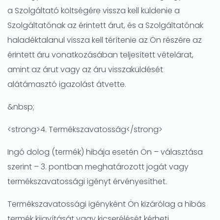
a Szolgáltató költségére vissza kell küldenie a
Szolgáltatónak az érintett árut, és a Szolgáltatónak
haladéktalanul vissza kell térítenie az Ön részére az
érintett áru vonatkozásában teljesített vételárat,
amint az árut vagy az áru visszaküldését
alátámasztó igazolást átvette.
&nbsp;
<strong>4. Termékszavatosság</strong>
Ingó dolog (termék) hibája esetén Ön – választása
szerint – 3. pontban meghatározott jogát vagy
termékszavatossági igényt érvényesíthet.
Termékszavatossági igényként Ön kizárólag a hibás
termék kijavítását vagy kicserélését kérheti.