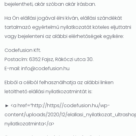
bejelentheti, akár szóban akár írásban.
Ha Ön elállási jogával élni kíván, elállási szándékát
tartalmazó egyértelmű nyilatkozatát köteles eljuttatni
vagy bejelenteni az alábbi elérhetőségek egyikére:
Codefusion Kft.
Postacím: 6352 Fajsz, Rákóczi utca 30.
E-mail: info@codefusion.hu
Ebből a célból felhasználhatja az alábbi linken
letölthető elállási nyilatkozatmintát is:
► <a href=”http://https//codefusion.hu/wp-
content/uploads/2020/12/elallasi_nyilatkozat_ultrashop
nyilatkozatminta</a>