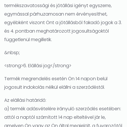
termékszavatossági és jótállási igényt egyszerre,
egymással párhuzamosan nem érvényesíthet,
egyébként viszont Önt a jótállásból fakadó jogok a 3.
és 4. pontban meghatározott jogosultságoktól
függetlenül megilletik.
&nbsp;
<strong>6. Elállási jog</strong>
Termék megrendelés esetén Ön 14 napon belül
jogosult indokolás nélkül elállni a szerződéstől.
Az elállási határidő:
a) termék adásvételére irányuló szerződés esetében:
attól a naptól számított 14 nap elteltével jár le,
amelyen Ön vagy az Ön által megjelölt, a fuvarozótól