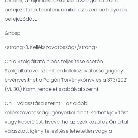
történik, a teljesítést akkor kell a Szolgáltató által
befejezettnek tekinteni, amikor az üzembe helyezés
befejeződött.
&nbsp;
<strong>3. Kellékszavatosság</strong>
Ön a Szolgáltató hibás teljesítése esetén
Szolgáltatóval szemben kellékszavatossági igényt
érvényesíthet a Polgári Törvénykönyv és a 373/2021.
(VI. 30.) Korm. rendelet szabályai szerint.
Ön – választása szerint – az alábbi
kellékszavatossági igényekkel élhet: Kérhet kijavítást
vagy kicserélést, kivéve, ha az ezek közül az Ön által
választott igény teljesítése lehetetlen vagy a