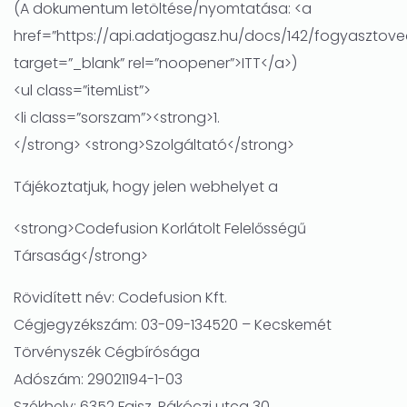
(A dokumentum letöltése/nyomtatása: <a
href=”https://api.adatjogasz.hu/docs/142/fogyasztove
target=”_blank” rel=”noopener”>ITT</a>)
<ul class=”itemList”>
<li class=”sorszam”><strong>1.
</strong> <strong>Szolgáltató</strong>
Tájékoztatjuk, hogy jelen webhelyet a
<strong>Codefusion Korlátolt Felelősségű
Társaság</strong>
Rövidített név: Codefusion Kft.
Cégjegyzékszám: 03-09-134520 – Kecskemét
Törvényszék Cégbírósága
Adószám: 29021194-1-03
Székhely: 6352 Fajsz, Rákóczi utca 30.