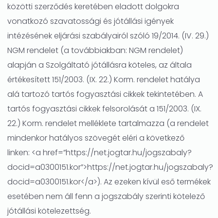
közötti szerződés keretében eladott dolgokra
vonatkozó szavatossági és jótállási igények
intézésének eljárási szabályairól szóló 19/2014. (IV. 29.)
NGM rendelet (a továbbiakban: NGM rendelet)
alapján a Szolgáltató jótállásra köteles, az általa
értékesített 151/2003. (IX. 22.) Korm. rendelet hatálya
alá tartozó tartós fogyasztási cikkek tekintetében. A
tartós fogyasztási cikkek felsorolását a 151/2003. (IX.
22.) Korm. rendelet melléklete tartalmazza (a rendelet
mindenkor hatályos szövegét eléri a következő
linken: <a href=”https://net.jogtar.hu/jogszabaly?
docid=a0300151.kor”>https://net.jogtar.hu/jogszabaly?
docid=a0300151.kor</a>). Az ezeken kívül eső termékek
esetében nem áll fenn a jogszabály szerinti kötelező
jótállási kötelezettség.