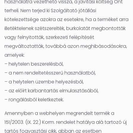
használatra vezethető vissza, a javítási költség Önt
terheli. Nem terjed ki Szolgáltató jótállási
kötelezettsége azokra az esetekre, ha a terméket arra
illetéktelenek szétszerelték, burkolatát megbontották
vagy felnyitották, szerkezeti felépítését
megváltoztatták, továbbá azon meghibásodásokra,
amelyek:
– helytelen beszerelésből,
– a nem rendeltetésszerű használatból,
– a helytelen üzembe helyezésből,
– az előírt karbantartás elmulasztásából,
– rongálásból keletkeztek.
Amennyiben a webhelyen megrendelt termék a
151/2003. (IX. 22.) Korm. rendelet hatálya alá tartozó új
tartós fogyasztási cikk, abban az esetben