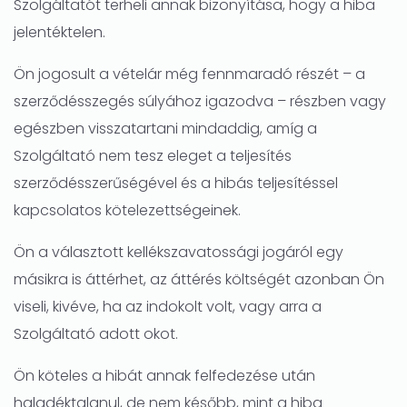
Szolgáltatót terheli annak bizonyítása, hogy a hiba
jelentéktelen.
Ön jogosult a vételár még fennmaradó részét – a
szerződésszegés súlyához igazodva – részben vagy
egészben visszatartani mindaddig, amíg a
Szolgáltató nem tesz eleget a teljesítés
szerződésszerűségével és a hibás teljesítéssel
kapcsolatos kötelezettségeinek.
Ön a választott kellékszavatossági jogáról egy
másikra is áttérhet, az áttérés költségét azonban Ön
viseli, kivéve, ha az indokolt volt, vagy arra a
Szolgáltató adott okot.
Ön köteles a hibát annak felfedezése után
haladéktalanul, de nem később, mint a hiba