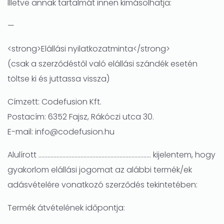
Illetve annak tartalmát innen kimásolhatja:
—
<strong>Elállási nyilatkozatminta</strong>
(csak a szerződéstől való elállási szándék esetén
töltse ki és juttassa vissza)
Címzett: Codefusion Kft.
Postacím: 6352 Fajsz, Rákóczi utca 30.
E-mail: info@codefusion.hu
Alulírott ………………………………………………………………… kijelentem, hogy
gyakorlom elállási jogomat az alábbi termék/ek
adásvételére vonatkozó szerződés tekintetében:
Termék átvételének időpontja: