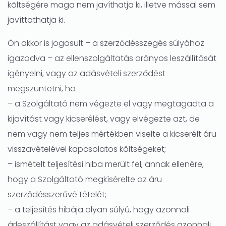
költségére maga nem javíthatja ki, illetve mással sem
javíttathatja ki.
Ön akkor is jogosult – a szerződésszegés súlyához
igazodva – az ellenszolgáltatás arányos leszállítását
igényelni, vagy az adásvételi szerződést
megszüntetni, ha
– a Szolgáltató nem végezte el vagy megtagadta a
kijavítást vagy kicserélést, vagy elvégezte azt, de
nem vagy nem teljes mértékben viselte a kicserélt áru
visszavételével kapcsolatos költségeket;
– ismételt teljesítési hiba merült fel, annak ellenére,
hogy a Szolgáltató megkísérelte az áru
szerződésszerűvé tételét;
– a teljesítés hibája olyan súlyú, hogy azonnali
árleszállítást vagy az adásvételi szerződés azonnali