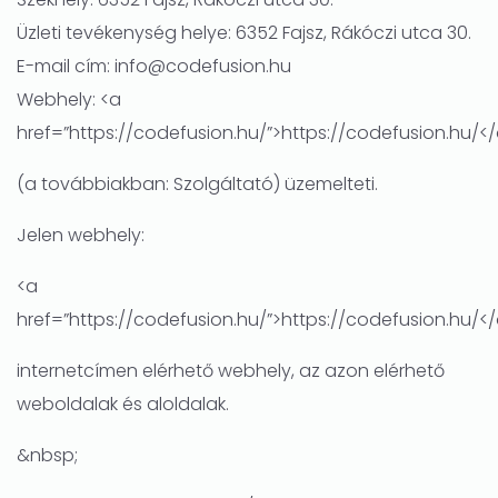
Üzleti tevékenység helye: 6352 Fajsz, Rákóczi utca 30.
E-mail cím: info@codefusion.hu
Webhely: <a
href=”https://codefusion.hu/”>https://codefusion.hu/<
(a továbbiakban: Szolgáltató) üzemelteti.
Jelen webhely:
<a
href=”https://codefusion.hu/”>https://codefusion.hu/<
internetcímen elérhető webhely, az azon elérhető
weboldalak és aloldalak.
&nbsp;