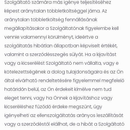
Szolgáltató számára más igénye teljesítéséhez
képest aránytalan többletköltséggel járna. Az
aránytalan többletköltség fennállásának
megállapításakor a Szolgáltatónak figyelembe kell
vennie valamennyi körülményt, ideértve a
szolgáltatás hibátlan állapotban képviselt értékét,
valamint a szerződésszegés súlyát. Ha a kijavítást
vagy a kicserélést Szolgáltató nem vállalta, vagy e
kötelezettségének a dolog tulajdonságaira és az Ön
által elvárható rendeltetésére figyelemmel megfelelő
határidőn belül, az Ön érdekeit kímélve nem tud
eleget tenni, vagy ha Önnek a kijavításhoz vagy
kicseréléshez fűződő érdeke megszűnt, úgy
igényelheti az ellenszolgáltatás arányos leszállítását
vagy a szerződéstől elállhat, de a hibát a Szolgáltató