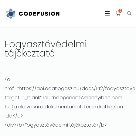
0
Fogyasztóvédelmi
tájékoztató
<a
href=”https://api.adatjogasz.hu/docs/142/fogyasztove
target=”_blank” rel=”noopener”>Amennyiben nem
tudja elolvasni a dokumentumot, kérem kattintson
ide.</a>
<div><b>Fogyasztóvédelmi tájékoztató</b>