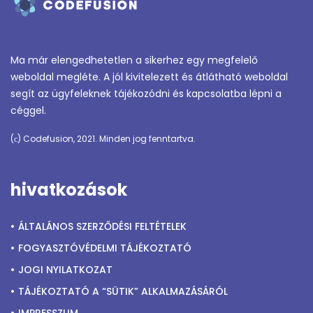
swiss
made
for
Ma már elengedhetetlen a sikerhez egy megfelelő
weboldal megléte. A jól kivitelezett és átlátható weboldal
sale
segít az ügyfeleknek tájékozódni és kapcsolatba lépni a
chanel
céggel.
femmales
(с) Codefusion, 2021. Minden jog fenntartva.
replica
swiss
watch
hivatkozások
canal
street
ÁLTALÁNOS SZERZŐDÉSI FELTÉTELEK
authentic
FOGYASZTÓVÉDELMI TÁJÉKOZTATÓ
diamond
JOGI NYILATKOZAT
encrusted
TÁJÉKOZTATÓ A “SÜTIK” ALKALMAZÁSÁRÓL
fake