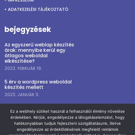
IMPRESSZUM
diamond
ADATKEZELÉSI TÁJÉKOZTATÓ
watches
seamaster
bejegyzések
spectre
how
Az egyszerű weblap készítés
árak: mennyibe kerül egy
to
átlagos weboldal
elkészítése?
find
2023. FEBRUÁR 19.
real
gold
5 érv a wordpress weboldal
készítés mellett
fake
2023. JANUÁR 3.
watches
no
Ez a webhely sütiket használ a felhasználói élmény növelése
tarnish
hírlevél feliratkozás
érdekében. Kérjük, engedélyezze a látogatáselemzést, hogy
hatékonyabban tudjuk fejleszteni szolgáltatásunk, illetve
men
engedélyezze az érdeklődésének megfelelő reklámok
prices
Ha szeretnél információt kapni fejlesztéseinkről, kedvezményeinkről,