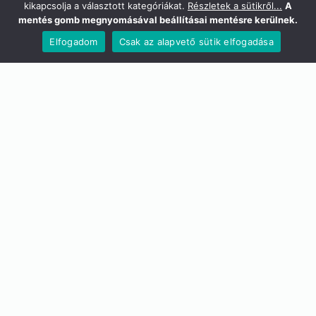
kikapcsolja a választott kategóriákat.
Részletek a sütikről...
A
mentés gomb megnyomásával beállításai mentésre kerülnek.
Elfogadom
Csak az alapvető sütik elfogadása
Technikai szakértőink készen
állnak
hogy megadják, amire
szükséged van
Fejlesztők, Desingnerek, Tesztelők harmonikus
együttműködése lehetővé teszi, hogy ön
garantáltan elégedett legyen a
végeredménnyel