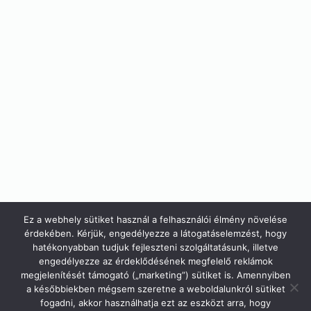
Ez a webhely sütiket használ a felhasználói élmény növelése
érdekében. Kérjük, engedélyezze a látogatáselemzést, hogy
hatékonyabban tudjuk fejleszteni szolgáltatásunk, illetve
engedélyezze az érdeklődésének megfelelő reklámok
megjelenítését támogató („marketing”) sütiket is. Amennyiben
a későbbiekben mégsem szeretne a weboldalunkról sütiket
fogadni, akkor használhatja ezt az eszközt arra, hogy