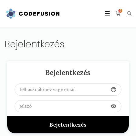
0
Bejelentkezés
Bejelentkezés
face
visibility